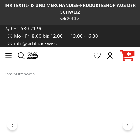
IHR TEXTIL- & UND MERCHANDISE-PRODUKTESHOP AUS DER
SCHWEIZ
seit 2010 ✓
031 530 21 96
Mo - Fr: 8.00 bis 12.00
13.00 -16.30
info@sichtbar.swiss
Caps/Mützen/Schal
Bildergalerie überspringen