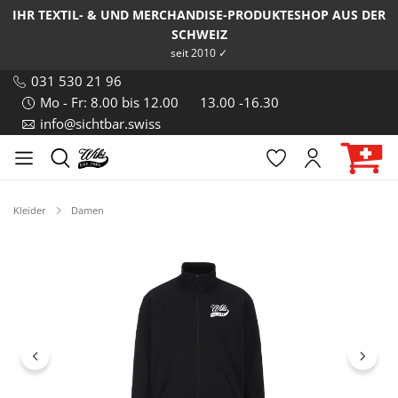
IHR TEXTIL- & UND MERCHANDISE-PRODUKTESHOP AUS DER
SCHWEIZ
seit 2010 ✓
031 530 21 96
Mo - Fr: 8.00 bis 12.00
13.00 -16.30
info@sichtbar.swiss
Kleider
Damen
Bildergalerie überspringen