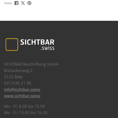
Teilen
SICHTBAR Beschriftung GmbH
Bützackerweg 2
3123 Belp
031/530 21 96
info@sichtbar.swiss
www.sichtbar.swiss
Mo - Fr: 8.00 bis 12.00
Mo - Fr: 13.00 bis 16.30