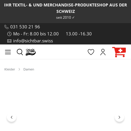
IHR TEXTIL- & UND MERCHANDISE-PRODUKTESHOP AUS DER
SCHWEIZ
seit 2010 ✓
031 530 21 96
Mo - Fr: 8.00 bis 12.00
13.00 -16.30
info@sichtbar.swiss
Kleider
Damen
Bildergalerie überspringen